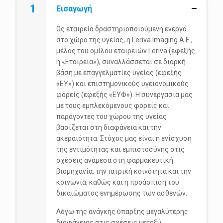
1
Εισαγωγή
Ως εταιρεία δραστηριοποιούμενη ενεργά
στο χώρο της υγείας, η Leriva Imaging A.E.,
μέλος του ομίλου εταιρειών Leriva (εφεξής
η «Εταιρεία»), συναλλάσσεται σε διαρκή
βάση με επαγγελματίες υγείας (εφεξής
«ΕΥ») και επιστημονικούς υγειονομικούς
φορείς (εφεξής «ΕΥΦ»). Η συνεργασία μας
με τους εμπλεκόμενους φορείς και
παράγοντες του χώρου της υγείας
βασίζεται στη διαφάνεια και την
ακεραιότητα. Στόχος μας είναι η ενίσχυση
της εντιμότητας και εμπιστοσύνης στις
σχέσεις ανάμεσα στη φαρμακευτική
βιομηχανία, την ιατρική κοινότητα και την
κοινωνία, καθώς και η προάσπιση του
δικαιώματος ενημέρωσης των ασθενών.
Λόγω της ανάγκης ύπαρξης μεγαλύτερης
διαφάνειας στις σχέσεις μεταξύ