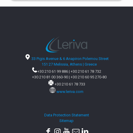
33 Pigis Avenue & 6 Anapiron Polemou Street
151 27 Melissia, Athens | Greece
+30 210 61 99 886
|
+30 210 61 78 732
+30 210 81 00 360-90
|
+30 210 60 95 270-80
+30 210 61 78 733
www.leriva.com
Data Protection Statement
Sitemap