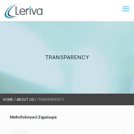
TRANSPARENCY
/
/
HOME
ABOUT US
TRANSPARENCY
Μεθοδολογικό Σημείωμα